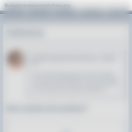
Reisekrankenversicherung
Tarifrechner
EUROPA Reisekrankenversicherung - Tarif ERK-
56
Die EUROPA Reisekrankenversicherung bietet
Schutz über eine Reisedauer von bis zu 56 Tagen
im Ausland. Optional können Sie den Schutz über
den 56. Tag hinaus erweitern (Tarif ERK-V).
Wen möchten Sie versichern?