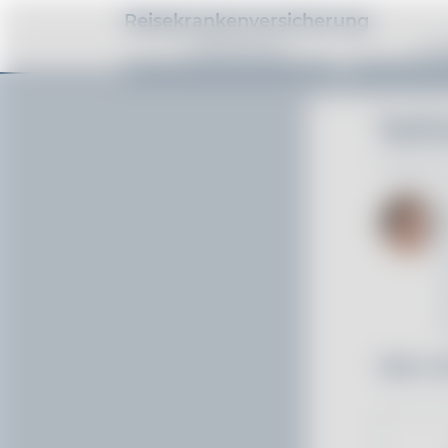
Reisekrankenversicherung
1. Absicherung
2. A
Tarif
Wen mö