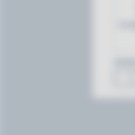
Einze
Wieviel
1