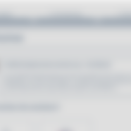
ngebot
3. Onlineantrag
4. Übe
rechner
EUROPA Reisekrankenversicherung - Tarif ERK-56
Die EUROPA Reisekrankenversicherung bietet Schutz über ei
Reisedauer von bis zu 56 Tagen im Ausland. Optional können 
Schutz über den 56. Tag hinaus erweitern (Tarif ERK-V).
chten Sie versichern?