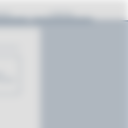
rsicht
5. Abschluss
ne
Sie den