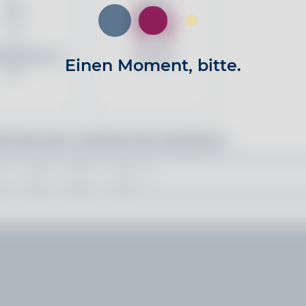
labsicherun
Familie
Einen Moment, bitte.
g
e Personen möchten Sie versichern?
2
3
4
5