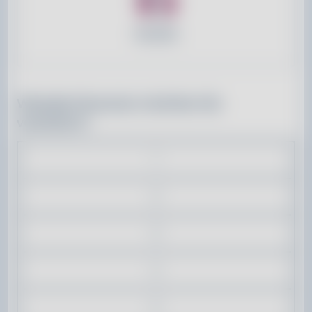
Familie
Wieviele Personen möchten Sie
versichern?
1
2
3
4
5