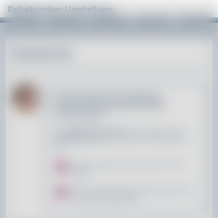
Reisekranken Umstellung
Tarifrechner
Sie haben bereits eine Auslandsreise-
Krankenversicherung bei der EUROPA
Versicherung AG?
Der
Tarif EVJ bzw. AMC
kann ab sofort in den
Tarif ERK-56
geändert werden. Profitieren Sie
von:
Absicherung bis zu einer Dauer von 56
Tagen
optional Reisekrankenschutz über den 56.
Tag hinaus (Tarif ERK-V)