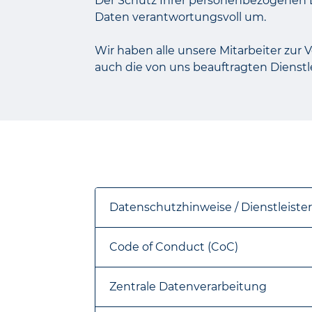
Der Schutz Ihrer personenbezogenen D
r
Daten verantwortungsvoll um.
ä
Wir haben alle unsere Mitarbeiter zu
m
auch die von uns beauftragten Dienst
i
e
e
r
h
Datenschutzhinweise / Dienstleist
a
l
Code of Conduct (CoC)
t
Zentrale Datenverarbeitung
e