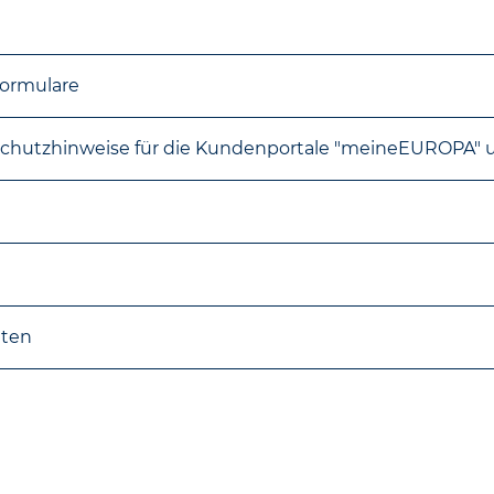
formulare
hutzhinweise für die Kundenportale "meineEUROPA" 
gten