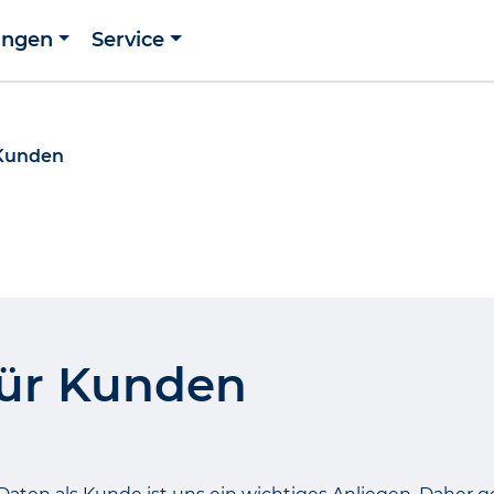
ungen
Service
 Kunden
für Kunden