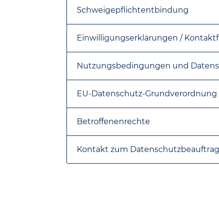
n
Schweigepflichtentbindung
.
Einwilligungserklärungen / Kontakt
Jetzt
Nutzungsbedingungen und Datensc
weiterempfehlen
EU-Datenschutz-Grundverordnung
Betroffenenrechte
Kontakt zum Datenschutzbeauftra