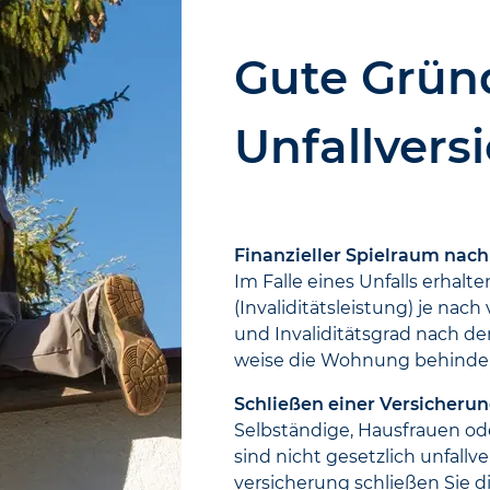
Gute Gründ
Unfallvers
Finanzieller Spielraum nac
Im Falle eines Unfalls erhalt
(Invaliditäts­leistung) je na
und Invaliditäts­grad nach dem
weise die Wohnung behinde
Schließen einer Versicherun
Selbständige, Haus­frauen o
sind nicht gesetzlich unfall­v
versicherung schließen Sie d