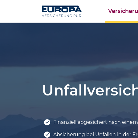
h
Versicher
l
e
n
u
n
d
G
Unfall­versi
e
l
d
Finanziell abgesichert nach einem
-
P
Absicherung bei Unfällen in der F