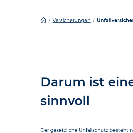
n
.
Versicherungen
Unfallversich
Jetzt
weiterempfehlen
Darum ist eine
sinnvoll
Der gesetzliche Unfall­schutz besteht n