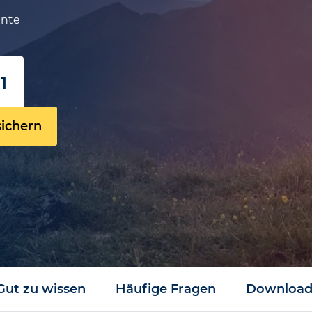
ente
1
t
sichern
Gut zu wissen
Häufige Fragen
Download