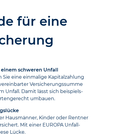
e für eine
icherung
h einem schweren Unfall
en Sie eine einmalige Kapital­zahlung
ch vereinbarter Versicherungs­summe
 Unfall. Damit lässt sich beispiels­
rten­gerecht umbauen.
gs­lücke
der Haus­männer, Kinder oder Rentner
ersichert. Mit einer EUROPA Unfall­
iese Lücke.