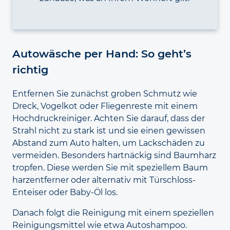
Auto­wäsche per Hand: So geht’s
richtig
Entfernen Sie zunächst groben Schmutz wie
Dreck, Vogel
kot oder Fliegen
reste mit einem
Hoch­druck­reiniger. Achten Sie darauf, dass der
Strahl nicht zu stark ist und sie einen gewissen
Abstand zum Auto halten, um Lack
schäden zu
vermeiden. Besonders hart
näckig sind Baum
harz
tropfen. Diese werden Sie mit speziellem Baum
harz
entferner oder alternativ mit Tür
schloss-
Enteiser oder Baby-Öl los.
Danach folgt die Reinigung mit einem speziellen
Reinigungs
mittel wie etwa Auto
shampoo.