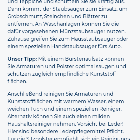
und Teppiche und schütteln Sie sie kräftig aus.
Dann kommt der Staub
sauger zum Einsatz, um
Grob
schmutz, Steinchen und Blätter zu
entfernen. An Wasch
anlagen können Sie die
dafür vorgesehenen Münz
staubsauger nutzen.
Zuhause greifen Sie zum Haus
staub
sauger oder
einem speziellen Hand
staubsauger fürs Auto.
Unser Tipp:
Mit einem Bürsten
aufsatz können
Sie Armaturen und Polster optimal saugen und
schützen zugleich empfindliche Kunststoff
flächen.
Anschließend reinigen Sie Armaturen und
Kunststoff
flächen mit warmem Wasser, einem
weichen Tuch und einem speziellen Reiniger.
Alternativ können Sie auch einen milden
Haushalts
reiniger nehmen. Vorsicht bei Leder!
Hier sind besondere Leder
pflege
mittel Pflicht.
Für die Sitzpolster empfiehlt sich ein Reinigungs